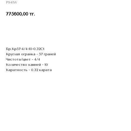
P941W
775600,00
тг.
В КОЗИНУ
Бр.Кр57-4/4-10-0.32Ct
Круглая огранка - 57 граней
Чистота/цвет - 4/4
Количество камней - 10
Каратность - 0.32 карата