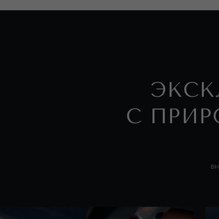
ЭКСК
С ПРИР
На
т
вним