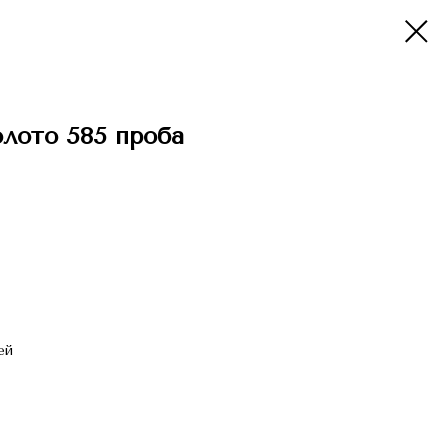
олото 585 проба
ей