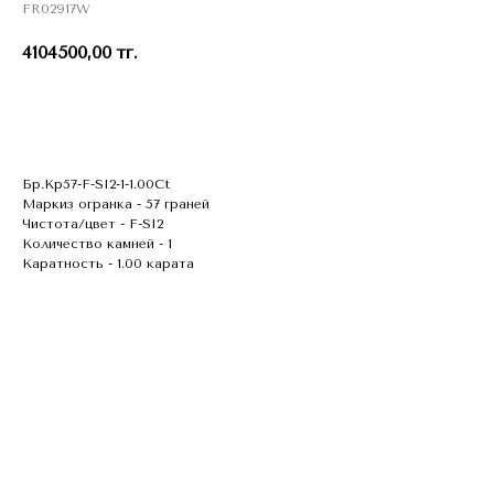
FR02917W
4104500,00
тг.
В КОЗИНУ
Бр.Кр57-F-SI2-1-1.00Ct
Маркиз огранка - 57 граней
Чистота/цвет - F-SI2
Количество камней - 1
Каратность - 1.00 карата