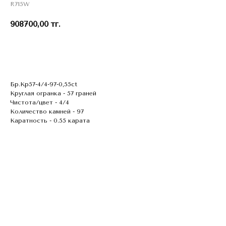
R715W
908700,00
тг.
В КОЗИНУ
Бр.Кр57-4/4-97-0,55ct
Круглая огранка - 57 граней
Чистота/цвет - 4/4
Количество камней - 97
Каратность - 0.55 карата